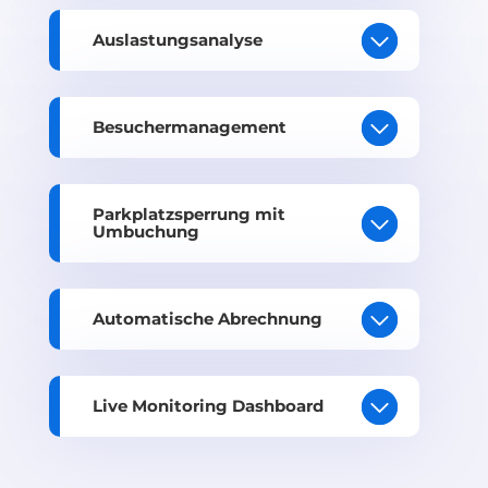
buchen dürfen. Auch Gebühren und vieles mehr können
konfiguriert werden. Die intelligente Systemlogik
Auslastungsanalyse
berücksichtigt diese Regeln bei jeder späteren
Buchung und sorgt dafür, dass Kapazitäten intelligent
Besuchermanagement
verteilt werden. Sobald Nutzer im System angelegt
wurden, kann es losgehen.
Parkplatzsperrung mit
Umbuchung
Buchung von Park- & Ladeplätzen
Automatische Abrechnung
Mitarbeitende reservieren verfügbare Park- oder
Ladeplätze mit nur einem Klick bequem über die App.
Das System gleicht dabei automatisch Verfügbarkeit,
Live Monitoring Dashboard
Berechtigungen und definierte Regeln ab und stellt
sicher, dass Buchungen korrekt und transparent