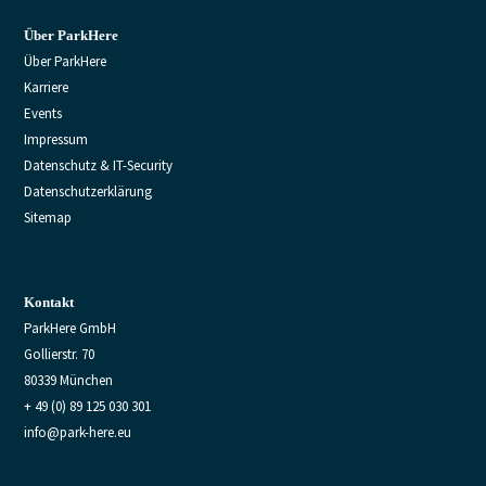
Über ParkHere
Über ParkHere
Karriere
Events
Impressum
Datenschutz & IT-Security
Datenschutzerklärung
Sitemap
Kontakt
ParkHere GmbH
Gollierstr. 70
80339 München
+ 49 (0) 89 125 030 301
info@park-here.eu